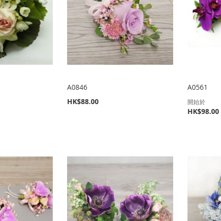
A0846
A0561
HK$88.00
開始於
HK$98.00