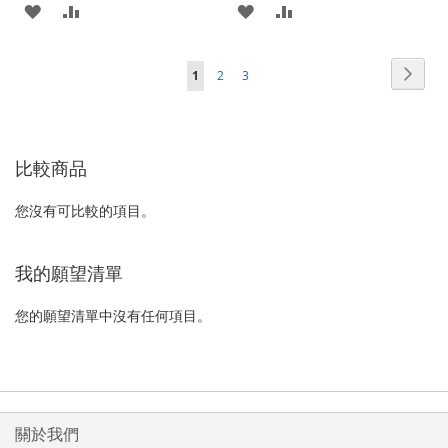
加
新
加
新
入
增
入
增
頁
頁
下
您
頁
頁
1
2
3
至
至
至
至
面
面
一
正
面
面
願
比
願
比
個
在
望
較
望
較
比較商品
閱
清
清
讀
您沒有可比較的項目。
單
單
網
頁
我的願望清單
您的願望清單中沒有任何項目。
關於我們