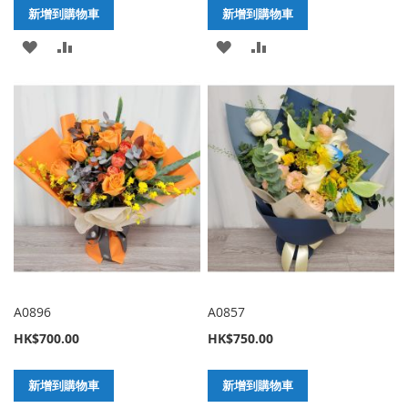
新增到購物車
新增到購物車
加
新
加
新
入
增
入
增
至
至
至
至
願
比
願
比
望
較
望
較
清
清
單
單
A0896
A0857
HK$700.00
HK$750.00
新增到購物車
新增到購物車