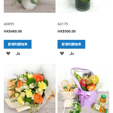
A0895
A0179
HK$480.00
HK$500.00
新增到購物車
新增到購物車
加
新
加
新
入
增
入
增
至
至
至
至
願
比
願
比
望
較
望
較
清
清
單
單