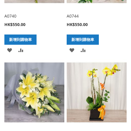
A0740
A0744
HK$550.00
HK$550.00
新增到購物車
新增到購物車
加
新
加
新
入
增
入
增
至
至
至
至
願
比
願
比
望
較
望
較
清
清
單
單