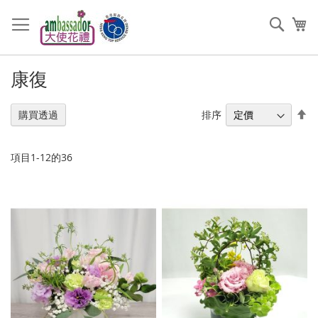
跳
過
搜
我
到
索
內
容
康復
設
排序
購買透過
置
降
序
項目
1
-
12
的
36
順
序