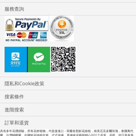
服務查詢
隱私和Cookie政策
搜索條件
進階搜索
訂單和退貨
具有多年花禮經驗，所有花材植物，均直接進口 - 荷蘭各類鮮花綠植，南美厄瓜多爾玫瑰，泰國萬代
蘭，台灣蝴蝶蘭，中國鮮花綠植盆栽，式式俱備，更備有花藝師精心設計之花朿，花籃，節日美食美