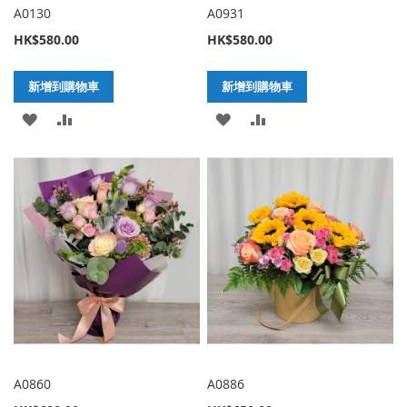
A0130
A0931
HK$580.00
HK$580.00
新增到購物車
新增到購物車
加
新
加
新
入
增
入
增
至
至
至
至
願
比
願
比
望
較
望
較
清
清
單
單
A0860
A0886