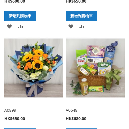
HK$600.00
HK$650.00
新增到購物車
新增到購物車
加
新
加
新
入
增
入
增
至
至
至
至
願
比
願
比
望
較
望
較
清
清
單
單
A0899
A0648
HK$650.00
HK$680.00