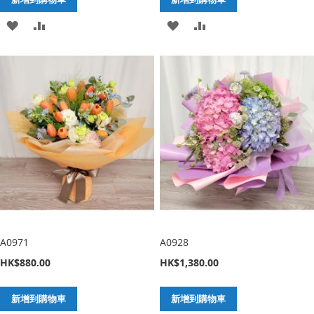
加
新
加
新
入
增
入
增
至
至
至
至
願
比
願
比
望
較
望
較
清
清
單
單
A0971
A0928
HK$880.00
HK$1,380.00
新增到購物車
新增到購物車