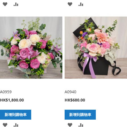
加
新
加
新
入
增
入
增
至
至
至
至
願
比
願
比
望
較
望
較
清
清
單
單
A0959
A0940
HK$1,800.00
HK$680.00
新增到購物車
新增到購物車
加
新
加
新