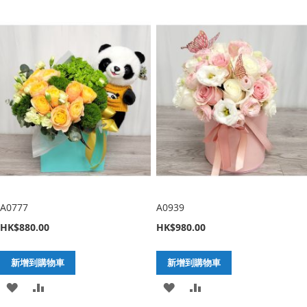
入
增
入
增
至
至
至
至
願
比
願
比
望
較
望
較
清
清
單
單
A0777
A0939
HK$880.00
HK$980.00
新增到購物車
新增到購物車
加
新
加
新