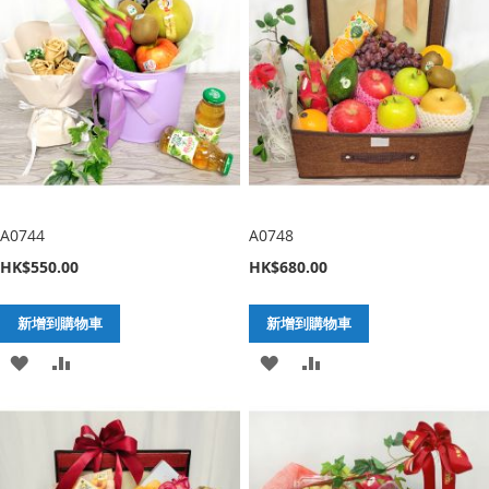
願
比
願
比
望
較
望
較
清
清
單
單
A0744
A0748
HK$550.00
HK$680.00
新增到購物車
新增到購物車
加
新
加
新
入
增
入
增
至
至
至
至
願
比
願
比