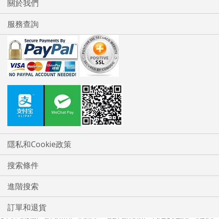
關於我們
清
清
服務查詢
單
單
隱私和Cookie政策
搜索條件
進階搜索
訂單和退貨