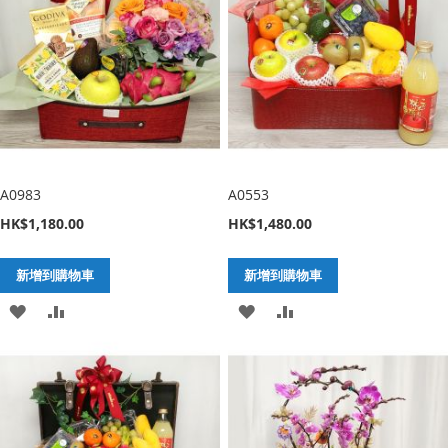
望
較
望
較
清
清
單
單
A0983
A0553
HK$1,180.00
HK$1,480.00
新增到購物車
新增到購物車
加
新
加
新
入
增
入
增
至
至
至
至
願
比
願
比