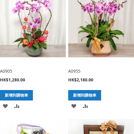
願
比
願
比
望
較
望
較
清
清
單
單
A0905
A0955
HK$1,280.00
HK$2,180.00
新增到購物車
新增到購物車
加
新
加
新
入
增
入
增
至
至
至
至