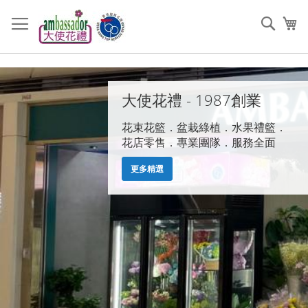
跳
過
搜
我
到
索
內
容
主
頁
大使花禮 - 1987創業
花束花籃．盆栽綠植．水果禮籃．
花店零售．專業團隊．服務全面
更多精選