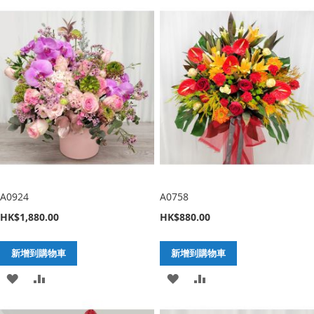
入
增
入
增
至
至
至
至
願
比
願
比
望
較
望
較
清
清
單
單
A0924
A0758
HK$1,880.00
HK$880.00
新增到購物車
新增到購物車
加
新
加
新
入
增
入
增