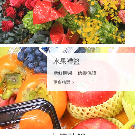
水果禮籃
新鮮時果．信譽保證
更多精選