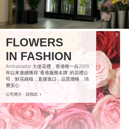
FLOWERS
IN FASHION
Ambassador 大使花禮．香港唯一自2009
年以來連續獲得 '香港服務名牌' 的花禮公
司．鮮花綠植．直接進口．品質價格．消
費安心
公司簡介 - 請按此