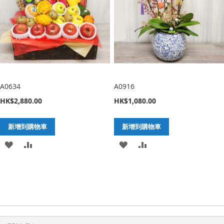
望
較
望
較
清
清
單
單
A0634
A0916
HK$2,880.00
HK$1,080.00
新增到購物車
新增到購物車
加
新
加
新
入
增
入
增
至
至
至
至
願
比
願
比
望
較
望
較