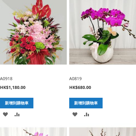
至
至
至
至
願
比
願
比
望
較
望
較
清
清
單
單
A0918
A0819
HK$1,180.00
HK$680.00
新增到購物車
新增到購物車
加
新
加
新
入
增
入
增
至
至
至
至