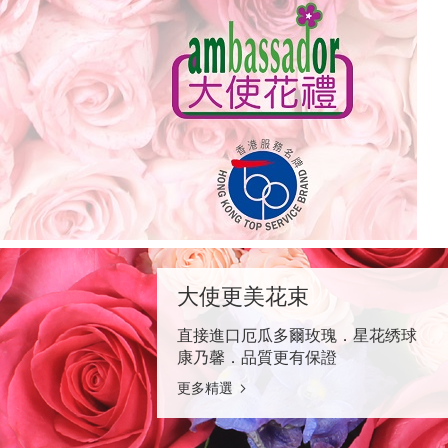
大使更美花束
直接進口厄瓜多爾玫瑰．星花绣球
康乃馨．品質更有保證
更多精選