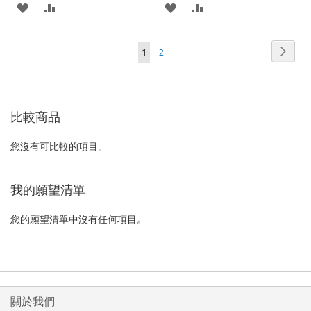
加
新
加
新
入
增
入
增
頁
頁
下
您
頁
1
2
至
至
至
至
面
面
一
正
面
願
比
願
比
個
在
望
較
望
較
比較商品
閱
清
清
讀
您沒有可比較的項目。
單
單
網
頁
我的願望清單
您的願望清單中沒有任何項目。
關於我們