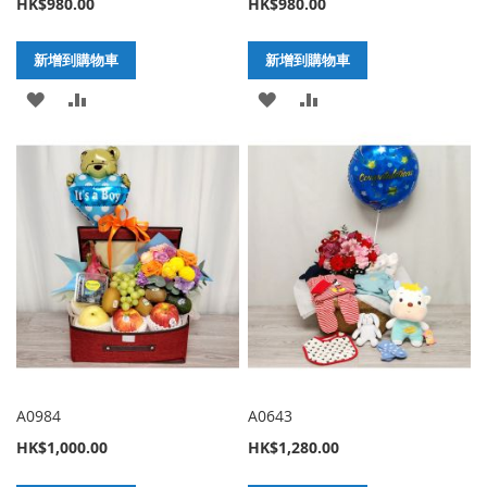
HK$980.00
HK$980.00
新增到購物車
新增到購物車
加
新
加
新
入
增
入
增
至
至
至
至
願
比
願
比
望
較
望
較
清
清
單
單
A0984
A0643
HK$1,000.00
HK$1,280.00