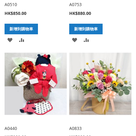
A0510
A0753
HK$850.00
HK$880.00
新增到購物車
新增到購物車
加
新
加
新
入
增
入
增
至
至
至
至
願
比
願
比
望
較
望
較
清
清
單
單
A0440
A0833