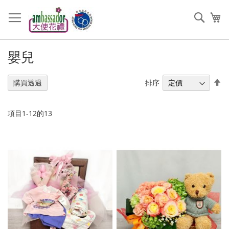
跳
過
搜
我
到
索
內
容
嬰兒
設
排序
購買透過
置
降
序
項目
1
-
12
的
13
順
序