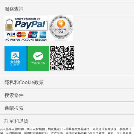
服務查詢
隱私和Cookie政策
搜索條件
進階搜索
訂單和退貨
具有多年花禮經驗，所有花材植物，均直接進口 - 荷蘭各類鮮花綠植，南美厄瓜多爾玫瑰，泰國萬代
蘭，台灣蝴蝶蘭，中國鮮花綠植盆栽，式式俱備，更備有花藝師精心設計之花朿，花籃，節日美食美