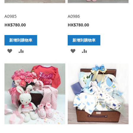
A0985
A0986
HK$780.00
HK$780.00
新增到購物車
新增到購物車
加
新
加
新
入
增
入
增
至
至
至
至
願
比
願
比
望
較
望
較
清
清
單
單