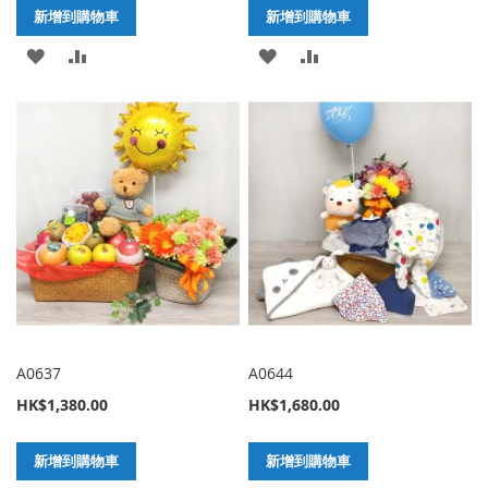
新增到購物車
新增到購物車
加
新
加
新
入
增
入
增
至
至
至
至
願
比
願
比
望
較
望
較
清
清
單
單
A0637
A0644
HK$1,380.00
HK$1,680.00
新增到購物車
新增到購物車