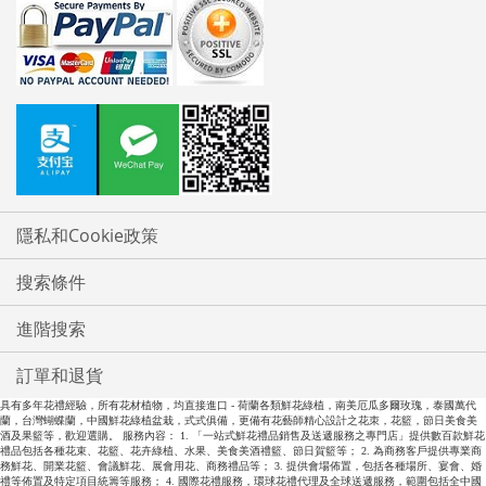
隱私和Cookie政策
搜索條件
進階搜索
訂單和退貨
具有多年花禮經驗，所有花材植物，均直接進口 - 荷蘭各類鮮花綠植，南美厄瓜多爾玫瑰，泰國萬代
蘭，台灣蝴蝶蘭，中國鮮花綠植盆栽，式式俱備，更備有花藝師精心設計之花朿，花籃，節日美食美
酒及果籃等，歡迎選購。 服務內容： 1. 「一站式鮮花禮品銷售及送遞服務之專門店」提供數百款鮮花
禮品包括各種花束、花籃、花卉綠植、水果、美食美酒禮籃、節日賀籃等； 2. 為商務客戶提供專業商
務鮮花、開業花籃、會議鮮花、展會用花、商務禮品等； 3. 提供會場佈置，包括各種場所、宴會、婚
禮等佈置及特定項目統籌等服務； 4. 國際花禮服務，環球花禮代理及全球送遞服務，範圍包括全中國