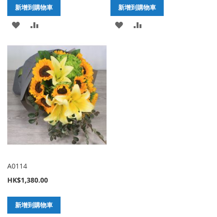
新增到購物車
新增到購物車
加
新
加
新
入
增
入
增
至
至
至
至
願
比
願
比
望
較
望
較
清
清
單
單
A0114
HK$1,380.00
新增到購物車