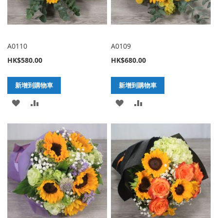
A0110
A0109
HK$580.00
HK$680.00
新增到購物車
新增到購物車
加
新
加
新
入
增
入
增
至
至
至
至
願
比
願
比
望
較
望
較
清
清
單
單