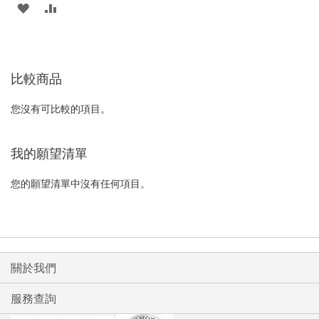
加
新
入
增
至
至
比較商品
願
比
望
較
您沒有可比較的項目。
清
我的願望清單
單
您的願望清單中沒有任何項目。
關於我們
服務查詢