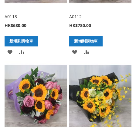
A0118
A0112
HK$680.00
HK$780.00
新增到購物車
新增到購物車
加
新
加
新
入
增
入
增
至
至
至
至
願
比
願
比
望
較
望
較
清
清
單
單