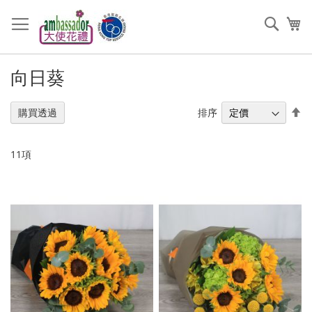
跳
過
搜
我
到
索
內
容
向日葵
設
排序
購買透過
置
降
序
11
項
順
序