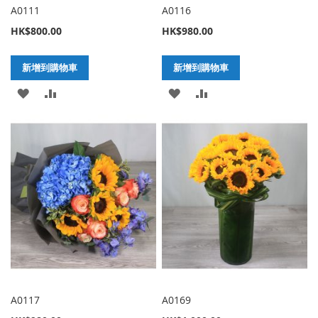
A0111
A0116
HK$800.00
HK$980.00
新增到購物車
新增到購物車
加
新
加
新
入
增
入
增
至
至
至
至
願
比
願
比
望
較
望
較
清
清
單
單
A0117
A0169