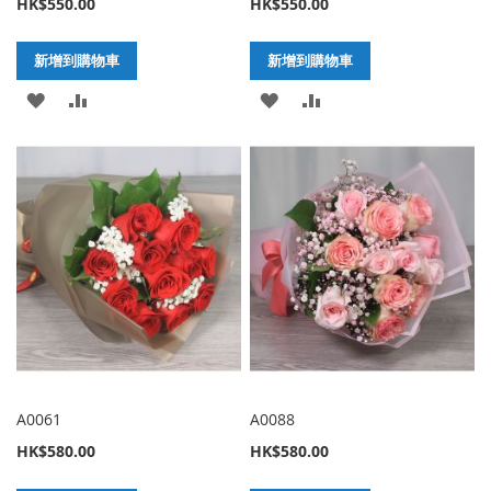
HK$550.00
HK$550.00
新增到購物車
新增到購物車
加
新
加
新
入
增
入
增
至
至
至
至
願
比
願
比
望
較
望
較
清
清
單
單
A0061
A0088
HK$580.00
HK$580.00