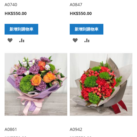
A0740
A0847
HK$550.00
HK$550.00
新增到購物車
新增到購物車
加
新
加
新
入
增
入
增
至
至
至
至
願
比
願
比
望
較
望
較
清
清
單
單
A0861
A0942