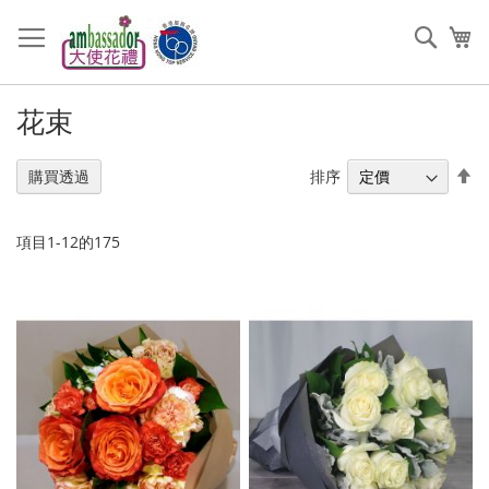
跳
過
搜
我
到
索
內
容
花束
設
排序
購買透過
置
降
序
項目
1
-
12
的
175
順
序