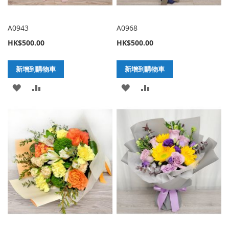
A0943
A0968
HK$500.00
HK$500.00
新增到購物車
新增到購物車
加
新
加
新
入
增
入
增
至
至
至
至
願
比
願
比
望
較
望
較
清
清
單
單