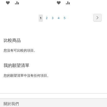
加
新
加
新
入
增
入
增
頁
頁
下
您
頁
頁
頁
頁
1
2
3
4
5
至
至
至
至
面
面
一
正
面
面
面
面
願
比
願
比
個
在
望
較
望
較
比較商品
閱
清
清
讀
您沒有可比較的項目。
單
單
網
頁
我的願望清單
您的願望清單中沒有任何項目。
關於我們