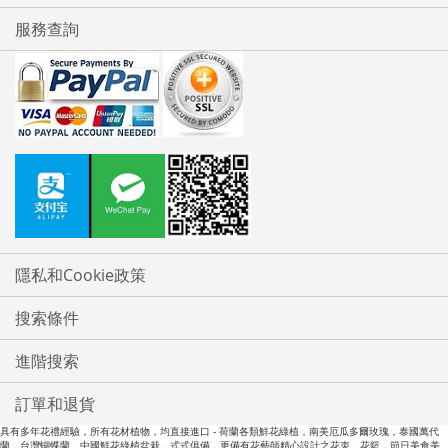
服務查詢
隱私和Cookie政策
搜索條件
進階搜索
訂單和退貨
具有多年花禮經驗，所有花材植物，均直接進口 - 荷蘭各類鮮花綠植，南美厄瓜多爾玫瑰，泰國萬代
蘭，台灣蝴蝶蘭，中國鮮花綠植盆栽，式式俱備，更備有花藝師精心設計之花朿，花籃，節日美食美