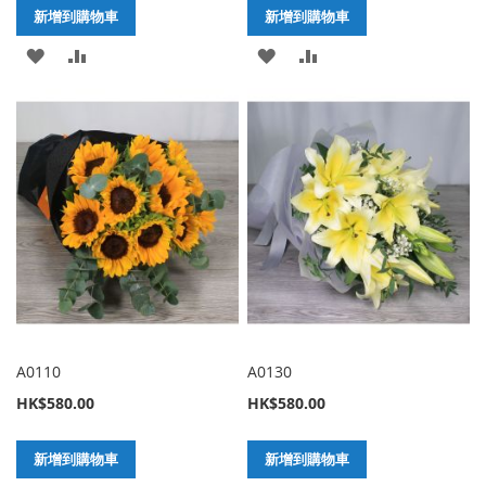
新增到購物車
新增到購物車
加
新
加
新
入
增
入
增
至
至
至
至
願
比
願
比
望
較
望
較
清
清
單
單
A0110
A0130
HK$580.00
HK$580.00
新增到購物車
新增到購物車