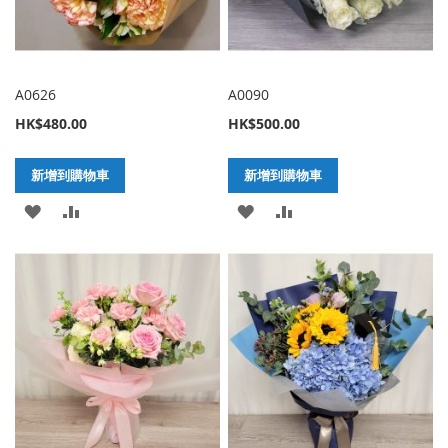
A0626
A0090
HK$480.00
HK$500.00
新增到購物車
新增到購物車
加
新
加
新
入
增
入
增
至
至
至
至
願
比
願
比
望
較
望
較
清
清
單
單