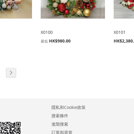
X0100
X0101
HK$980.00
HK$2,380
最低
頁面
頁面
下一個
隱私和Cookie政策
搜索條件
進階搜索
訂單和退貨