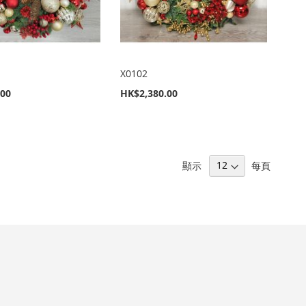
X0102
.00
HK$2,380.00
顯示
每頁