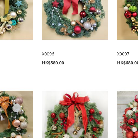
X0096
X0097
HK$580.00
HK$680.0