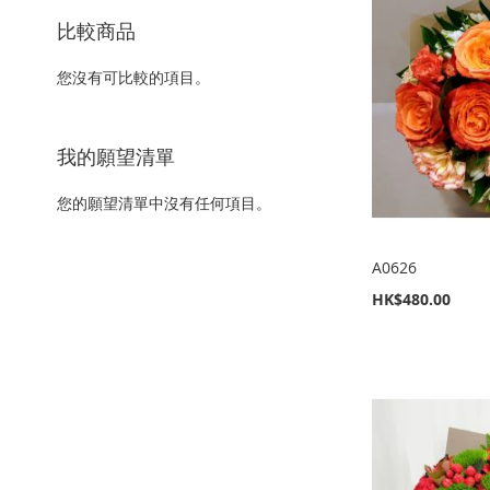
比較商品
您沒有可比較的項目。
我的願望清單
您的願望清單中沒有任何項目。
A0626
HK$480.00
新增到購物車
新增到購物車
新增到購物車
新增到購物車
加
加
加
加
入
新
入
新
入
新
入
新
至
增
至
增
至
增
至
增