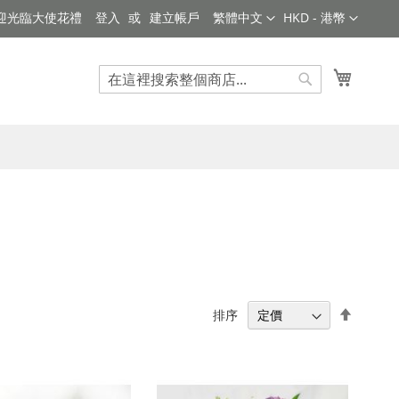
語
貨
迎光臨大使花禮
登入
建立帳戶
繁體中文
HKD - 港幣
言
幣
我的購
搜
搜
索
索
設
排序
置
降
序
順