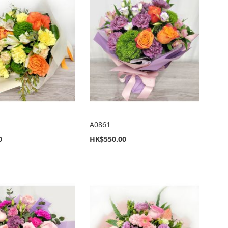
序
A0861
0
HK$550.00