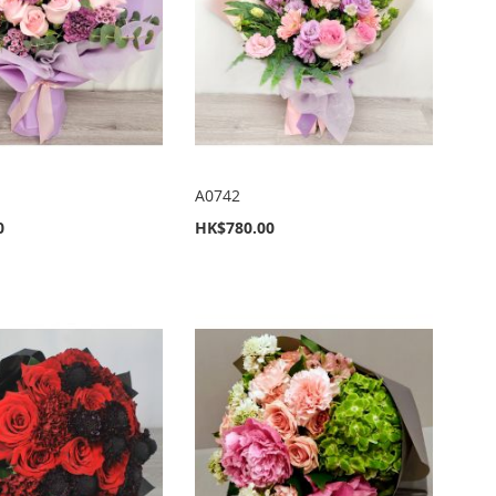
A0742
0
HK$780.00