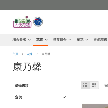
跳
過
到
內
容
場合要求
花束
禮籃組合
蘭花
更多精選
主頁
花束
康乃馨
康乃馨
查
網
列
項
購物選項
格
表
看
定價