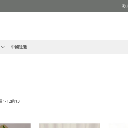
歡
中國送遞
目
1
-
12
的
13