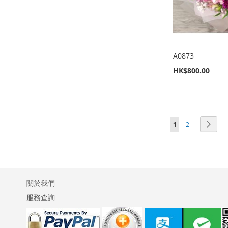
清
較
清
較
清
較
清
較
單
單
單
單
A0873
HK$800.00
新增到購物車
新增到購物車
新增到購物車
新增到購物車
加
加
加
加
頁
您正在閱讀網頁
頁面
頁面
下一
1
2
入
新
入
新
入
新
入
新
面
至
增
至
增
至
增
至
增
願
至
願
至
願
至
願
至
望
比
望
比
望
比
望
比
關於我們
服務查詢
清
較
清
較
清
較
清
較
單
單
單
單