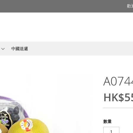
歡
中國送遞
A074
HK$5
數量