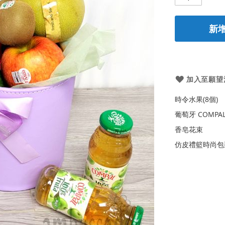
新
加入至願望
時令水果(8個)
葡萄牙 COMPAL
香皂花束
仿皮禮籃時尚包