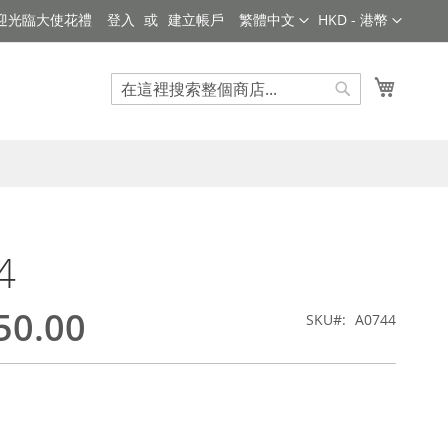
語
貨
迎光臨大使花禮
登入
建立帳戶
繁體中文
HKD - 港幣
言
幣
我的購
搜
搜
索
索
4
50.00
SKU
A0744