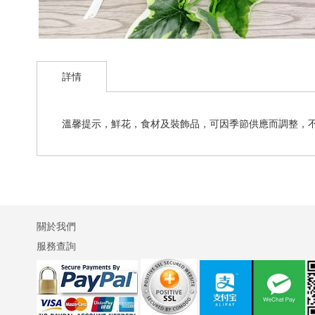
Skip
to
詳情
the
beginning
of
the
溫馨提示，鮮花，食材及裝飾品，可因季節供應而調整，
images
gallery
關於我們
服務查詢