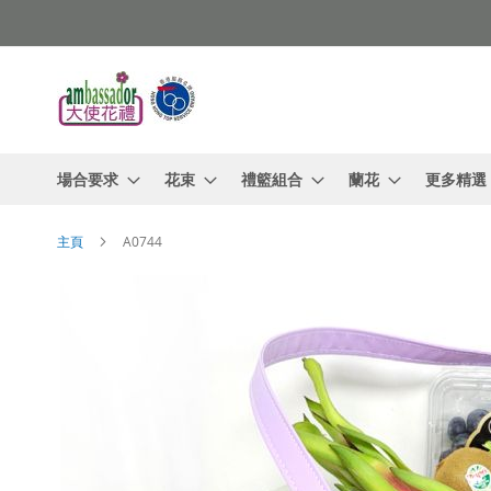
跳
過
到
內
容
場合要求
花束
禮籃組合
蘭花
更多精選
主頁
A0744
Skip
to
the
end
of
the
images
gallery