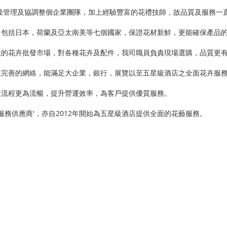
，直接管理及協調整個企業團隊，加上經驗豐富的花禮技師，故品質及服務一
植，包括日本，荷蘭及亞太南美等七個國家，保證花材新鮮，更能確保產品
最大的花卉批發市場，對各種花卉及配件，我司職員負責現場選購，品質更
加上完善的網絡，能滿足大企業，銀行，展覽以至五星級酒店之全面花卉服
生產流程更為流暢，提升營運效率，為客戶提供優質服務。
卉服務供應商'，亦自2012年開始為五星級酒店提供全面的花藝服務。