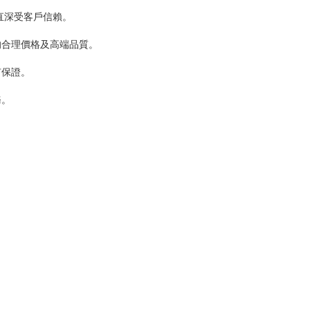
直深受客戶信賴。
的合理價格及高端品質。
有保證。
務。