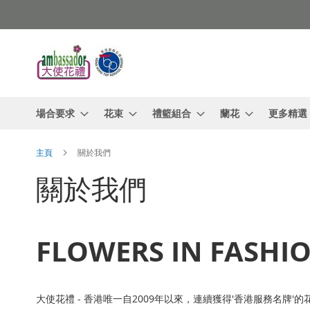
跳
過
到
內
容
場合要求
花束
禮籃組合
蘭花
更多精選
主頁
關於我們
關於我們
FLOWERS IN FASHI
大使花禮 - 香港唯一自2009年以來，連續獲得'香港服務名牌'的