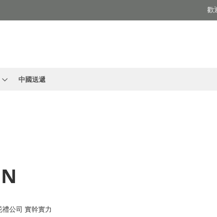
歡
中國送遞
ON
花禮公司 實幹實力