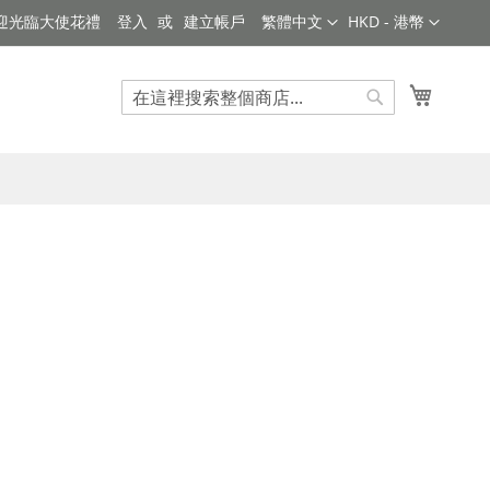
語
貨
迎光臨大使花禮
登入
建立帳戶
繁體中文
HKD - 港幣
言
幣
我的購
搜
搜
索
索