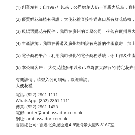
(1) 創業精神：自1987年以來，公司始創人仍一直親力親為
(2) 優質鮮花綠植有保證：大使花禮直接空運進口所有鮮花綠
(3) 現場選購花卉配件：我司在廣州的直屬公司，坐落在廣州
(4) 生產設施：我司在香港及廣州均均設有完善的生產廠房，
(5) 電子商務平台：利用我司優化的電子商務系統，令工作及
(6) 本公司客戶： 大使花禮多年以來己成為數大銀行的'特定花
有關詳情，請登入公司網站，歡迎垂詢。
大使花禮
電話: (852) 2861 1111
WhatsApp: (852) 2861 1111
傳真: (852) 2861 1455
電郵: order@ambassador.com.hk
網址: ambassador.com.hk
香港總公司: 香港北角屈臣道4-6號海景大廈B-816C室