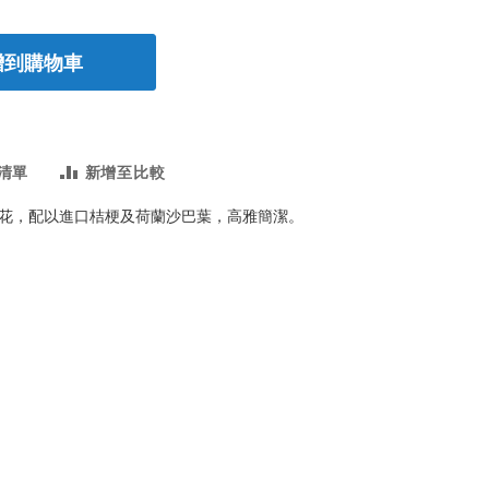
增到購物車
清單
新增至比較
花，配以進口桔梗及荷蘭沙巴葉，高雅簡潔。