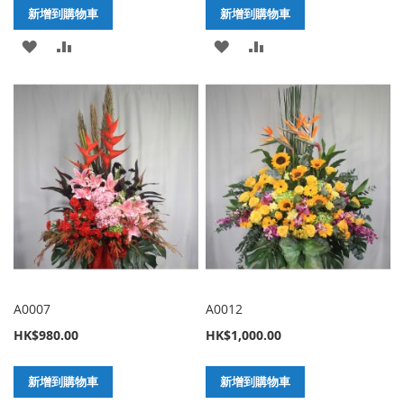
新增到購物車
新增到購物車
加
新
加
新
入
增
入
增
至
至
至
至
願
比
願
比
望
較
望
較
清
清
單
單
A0007
A0012
HK$980.00
HK$1,000.00
新增到購物車
新增到購物車