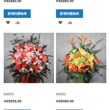
HK$880.00
HK$880.00
新增到購物車
新增到購物車
加
新
加
新
入
增
入
增
至
至
至
至
願
比
願
比
望
較
望
較
清
清
單
單
A0003
A0002
HK$950.00
HK$980.00