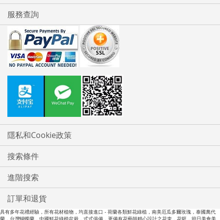
服務查詢
隱私和Cookie政策
搜索條件
進階搜索
訂單和退貨
具有多年花禮經驗，所有花材植物，均直接進口 - 荷蘭各類鮮花綠植，南美厄瓜多爾玫瑰，泰國萬代
蘭，台灣蝴蝶蘭，中國鮮花綠植盆栽，式式俱備，更備有花藝師精心設計之花朿，花籃，節日美食美