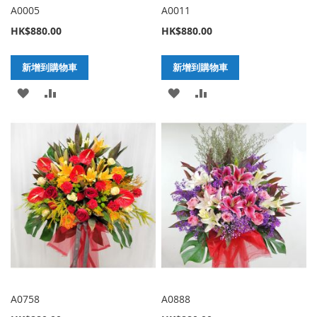
A0005
A0011
HK$880.00
HK$880.00
新增到購物車
新增到購物車
加
新
加
新
入
增
入
增
至
至
至
至
願
比
願
比
望
較
望
較
清
清
單
單
A0758
A0888