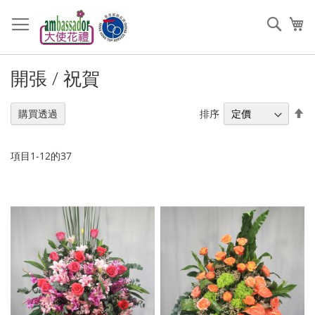
跳
過
搜
我
到
索
內
容
開張 / 祝賀
設
排序
購買透過
置
降
序
項目
1
-
12
的
37
順
序