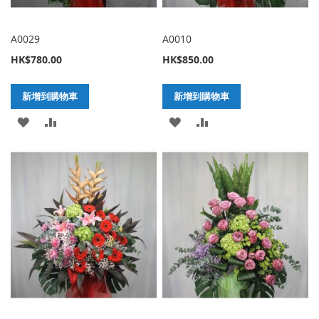
A0029
A0010
HK$780.00
HK$850.00
新增到購物車
新增到購物車
加
新
加
新
入
增
入
增
至
至
至
至
願
比
願
比
望
較
望
較
清
清
單
單