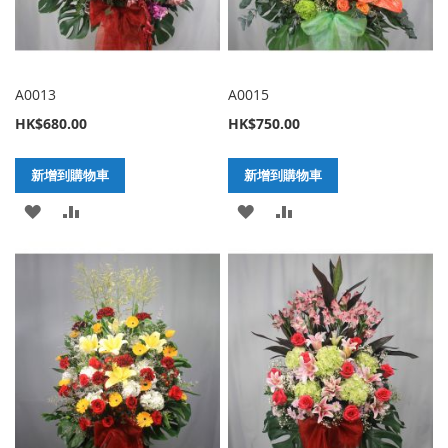
A0013
A0015
HK$680.00
HK$750.00
新增到購物車
新增到購物車
加
新
加
新
入
增
入
增
至
至
至
至
願
比
願
比
望
較
望
較
清
清
單
單