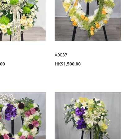
A0037
.00
HK$1,500.00