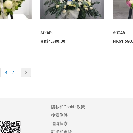
A0045
A0046
HK$1,580.00
HK$1,580
您正在閱讀網頁
頁面
頁面
頁面
下一個
4
5
隱私和Cookie政策
搜索條件
進階搜索
訂單和退貨