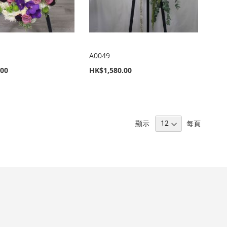
A0049
.00
HK$1,580.00
顯示
每頁