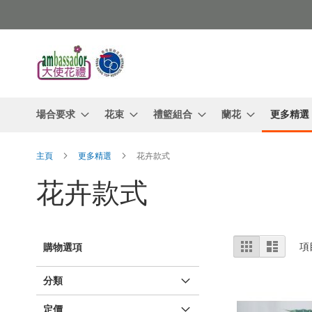
跳
過
到
內
容
場合要求
花束
禮籃組合
蘭花
更多精選
主頁
更多精選
花卉款式
花卉款式
查
網
列
項
購物選項
格
表
看
分類
定價