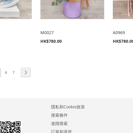
M0027
A0969
HK$780.00
HK$780.0
您正在閱讀網頁
頁面
頁面
頁面
下一個
6
7
隱私和Cookie政策
搜索條件
進階搜索
訂單和退貨