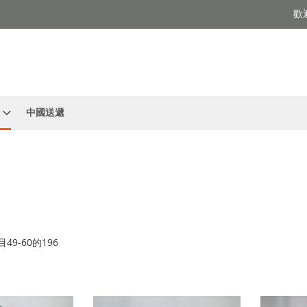
歡
中國送遞
目
49
-
60
的
196