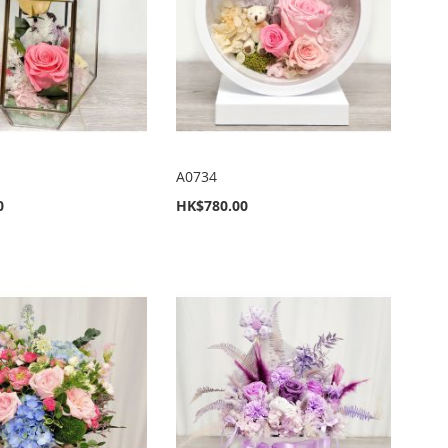
A0734
0
HK$780.00