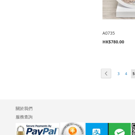
清
較
清
較
清
較
清
較
單
單
單
單
A0735
HK$780.00
新增到購物車
新增到購物車
新增到購物車
新增到購物車
加
加
加
加
頁
頁面
上一個
頁面
頁面
3
4
5
入
新
入
新
入
新
入
新
面
至
增
至
增
至
增
至
增
願
至
願
至
願
至
願
至
望
比
望
比
望
比
望
比
關於我們
服務查詢
清
較
清
較
清
較
清
較
單
單
單
單