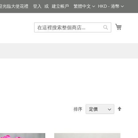
語
貨
迎光臨大使花禮
登入
建立帳戶
繁體中文
HKD - 港幣
言
幣
我的購
搜
搜
索
索
設
排序
置
降
序
順