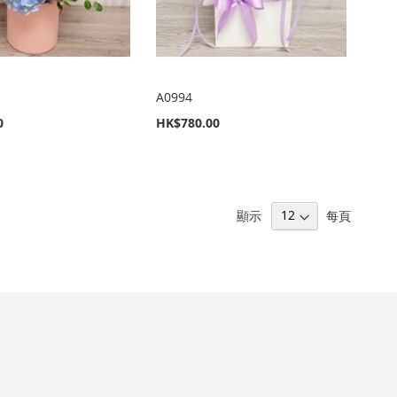
A0994
0
HK$780.00
顯示
每頁