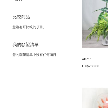
比較商品
您沒有可比較的項目。
我的願望清單
您的願望清單中沒有任何項目。
A0211
HK$780.00
新增到購物車
新增到購物車
新增到購物車
新增到購物車
加
加
加
加
入
新
入
新
入
新
入
新
至
增
至
增
至
增
至
增