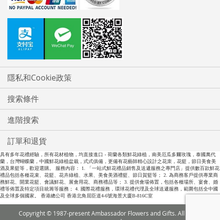
隱私和Cookie政策
搜索條件
進階搜索
訂單和退貨
具有多年花禮經驗，所有花材植物，均直接進口 - 荷蘭各類鮮花綠植，南美厄瓜多爾玫瑰，泰國萬代
蘭，台灣蝴蝶蘭，中國鮮花綠植盆栽，式式俱備，更備有花藝師精心設計之花朿，花籃，節日美食美
酒及果籃等，歡迎選購。 服務內容： 1. 「一站式鮮花禮品銷售及送遞服務之專門店」提供數百款鮮花
禮品包括各種花束、花籃、花卉綠植、水果、美食美酒禮籃、節日賀籃等； 2. 為商務客戶提供專業商
務鮮花、開業花籃、會議鮮花、展會用花、商務禮品等； 3. 提供會場佈置，包括各種場所、宴會、婚
禮等佈置及特定項目統籌等服務； 4. 國際花禮服務，環球花禮代理及全球送遞服務，範圍包括全中國
及全球多個國家。 香港總公司 香港北角屈臣道4-6號海景大廈B-816C室
Copyright © 1987-present Ambassador Flowers and Gifts. All rights