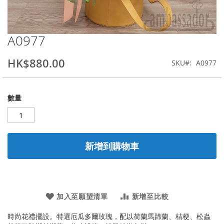
A0977
Skip
to
the
HK$880.00
SKU
A0977
beginning
of
the
數量
images
gallery
新增到購物車
加入至願望清單
新增至比較
時尚花禮擺設。特選厄瓜多爾玫瑰，配以荷蘭馬蹄蘭、桔梗、松蟲