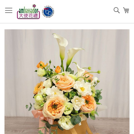
跳
過
搜
我
到
索
內
容
Skip
to
the
end
of
the
images
gallery