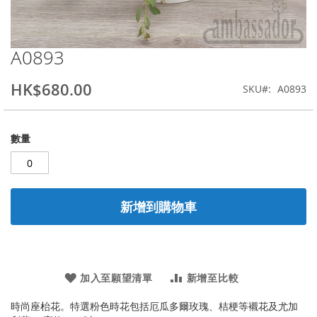
A0893
Skip
to
the
HK$680.00
SKU
A0893
beginning
of
the
數量
images
gallery
新增到購物車
加入至願望清單
新增至比較
時尚座枱花。特選粉色時花包括厄瓜多爾玫瑰、桔梗等襯花及尤加