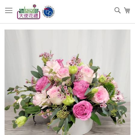
跳
過
搜
我
到
索
內
容
Skip
to
the
end
of
the
images
gallery