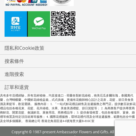
隱私和Cookie政策
搜索條件
進階搜索
訂單和退貨
具有多年花禮經驗，所有花材植物，均直接進口 - 荷蘭各類鮮花綠植，南美厄瓜多爾玫瑰，泰國萬代
蘭，台灣蝴蝶蘭，中國鮮花綠植盆栽，式式俱備，更備有花藝師精心設計之花朿，花籃，節日美食美
酒及果籃等，歡迎選購。 服務內容： 1. 「一站式鮮花禮品銷售及送遞服務之專門店」提供數百款鮮花
禮品包括各種花束、花籃、花卉綠植、水果、美食美酒禮籃、節日賀籃等； 2. 為商務客戶提供專業商
務鮮花、開業花籃、會議鮮花、展會用花、商務禮品等； 3. 提供會場佈置，包括各種場所、宴會、婚
禮等佈置及特定項目統籌等服務； 4. 國際花禮服務，環球花禮代理及全球送遞服務，範圍包括全中國
及全球多個國家。 香港總公司 香港北角屈臣道4-6號海景大廈B-816C室
Copyright © 1987-present Ambassador Flowers and Gifts. All rights