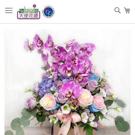
跳
過
搜
我
到
索
內
容
Skip
to
the
end
of
the
images
gallery