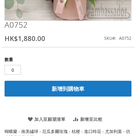
A0752
Skip
to
the
HK$1,880.00
SKU
A0752
beginning
of
the
數量
images
gallery
新增到購物車
加入至願望清單
新增至比較
蝴蝶蘭 - 南美繡球 - 厄瓜多爾玫瑰 - 桔梗 - 進口時花 - 尤加利葉 - 仿