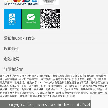
隱私和Cookie政策
搜索條件
進階搜索
訂單和退貨
具有多年花禮經驗，所有花材植物，均直接進口 - 荷蘭各類鮮花綠植，南美厄瓜多爾玫瑰，泰國萬代
蘭，台灣蝴蝶蘭，中國鮮花綠植盆栽，式式俱備，更備有花藝師精心設計之花朿，花籃，節日美食美
酒及果籃等，歡迎選購。 服務內容： 1. 「一站式鮮花禮品銷售及送遞服務之專門店」提供數百款鮮花
禮品包括各種花束、花籃、花卉綠植、水果、美食美酒禮籃、節日賀籃等； 2. 為商務客戶提供專業商
務鮮花、開業花籃、會議鮮花、展會用花、商務禮品等； 3. 提供會場佈置，包括各種場所、宴會、婚
禮等佈置及特定項目統籌等服務； 4. 國際花禮服務，環球花禮代理及全球送遞服務，範圍包括全中國
及全球多個國家。 香港總公司 香港北角屈臣道4-6號海景大廈B-816C室
Copyright © 1987-present Ambassador Flowers and Gifts. All rights