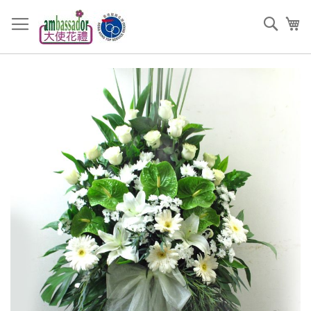
跳
過
搜
我
到
索
內
容
Skip
to
the
end
of
the
images
gallery