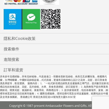
隱私和Cookie政策
搜索條件
進階搜索
訂單和退貨
具有多年花禮經驗，所有花材植物，均直接進口 - 荷蘭各類鮮花綠植，南美厄瓜多爾玫瑰，泰國萬代
蘭，台灣蝴蝶蘭，中國鮮花綠植盆栽，式式俱備，更備有花藝師精心設計之花朿，花籃，節日美食美
酒及果籃等，歡迎選購。 服務內容： 1. 「一站式鮮花禮品銷售及送遞服務之專門店」提供數百款鮮花
禮品包括各種花束、花籃、花卉綠植、水果、美食美酒禮籃、節日賀籃等； 2. 為商務客戶提供專業商
務鮮花、開業花籃、會議鮮花、展會用花、商務禮品等； 3. 提供會場佈置，包括各種場所、宴會、婚
禮等佈置及特定項目統籌等服務； 4. 國際花禮服務，環球花禮代理及全球送遞服務，範圍包括全中國
及全球多個國家。 香港總公司 香港北角屈臣道4-6號海景大廈B-816C室
Copyright © 1987-present Ambassador Flowers and Gifts. All rights