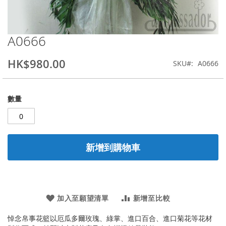
A0666
Skip
to
the
HK$980.00
SKU
A0666
beginning
of
the
數量
images
gallery
新增到購物車
加入至願望清單
新增至比較
悼念帛事花籃以厄瓜多爾玫瑰、綠掌、進口百合、進口菊花等花材