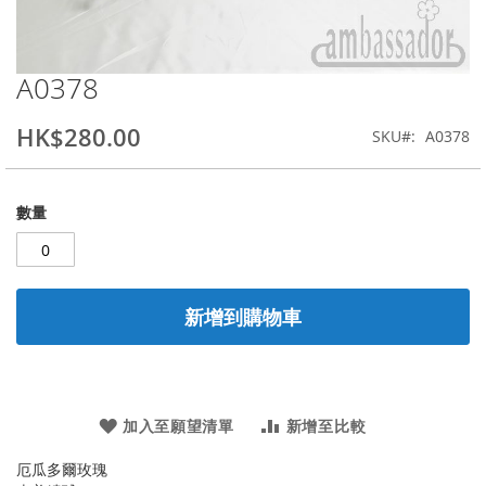
A0378
Skip
to
the
HK$280.00
SKU
A0378
beginning
of
the
數量
images
gallery
新增到購物車
加入至願望清單
新增至比較
厄瓜多爾玫瑰