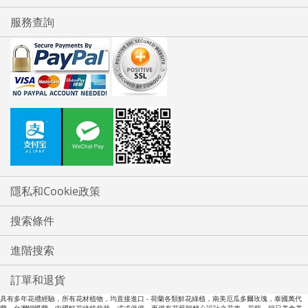
服務查詢
隱私和Cookie政策
搜索條件
進階搜索
訂單和退貨
具有多年花禮經驗，所有花材植物，均直接進口 - 荷蘭各類鮮花綠植，南美厄瓜多爾玫瑰，泰國萬代