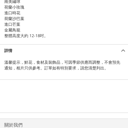
南美繡球
荷蘭小玫瑰
進口時花
荷蘭沙巴葉
進口芒葉
金屬鳥籠
整體高度大約 12-18吋。
詳情
溫馨提示，鮮花，食材及裝飾品，可因季節供應而調整，不會預先
通知，相片只供參考。訂單如有特別要求，請您清楚列出。
關於我們