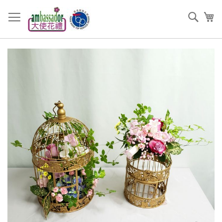
跳
過
搜
我
到
索
內
容
Skip
to
the
end
of
the
images
gallery