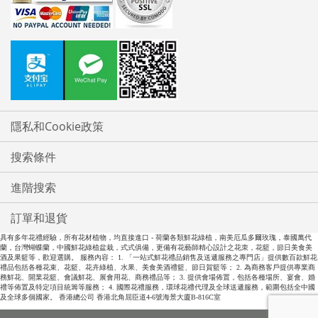
隱私和Cookie政策
搜索條件
進階搜索
訂單和退貨
具有多年花禮經驗，所有花材植物，均直接進口 - 荷蘭各類鮮花綠植，南美厄瓜多爾玫瑰，泰國萬代
蘭，台灣蝴蝶蘭，中國鮮花綠植盆栽，式式俱備，更備有花藝師精心設計之花朿，花籃，節日美食美
酒及果籃等，歡迎選購。 服務內容： 1. 「一站式鮮花禮品銷售及送遞服務之專門店」提供數百款鮮花
禮品包括各種花束、花籃、花卉綠植、水果、美食美酒禮籃、節日賀籃等； 2. 為商務客戶提供專業商
務鮮花、開業花籃、會議鮮花、展會用花、商務禮品等； 3. 提供會場佈置，包括各種場所、宴會、婚
禮等佈置及特定項目統籌等服務； 4. 國際花禮服務，環球花禮代理及全球送遞服務，範圍包括全中國
及全球多個國家。 香港總公司 香港北角屈臣道4-6號海景大廈B-816C室