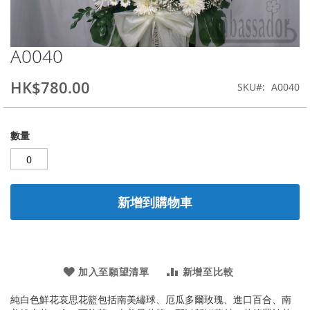
A0040
Skip
to
the
HK$780.00
SKU
A0040
beginning
of
the
數量
images
gallery
新增到購物車
加入至願望清單
新增至比較
純白色鮮花哀思花籃包括南美繡球、厄瓜多爾玫瑰、進口百合、南