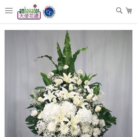
跳
過
搜
我
到
索
內
容
Skip
to
the
end
of
the
images
gallery