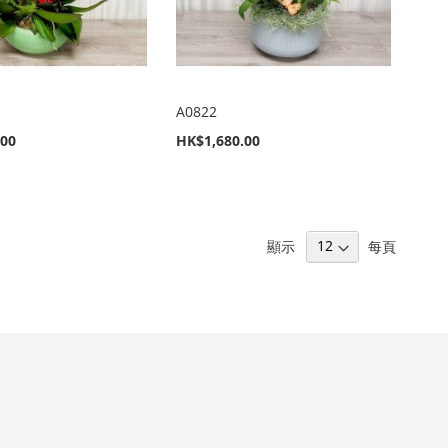
A0822
.00
HK$1,680.00
顯示
每頁