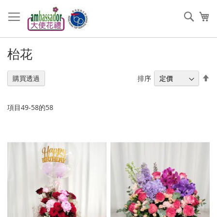
跳
過
搜
我
到
索
內
容
枱花
設
排序
購買透過
置
降
序
項目
49
-
58
的
58
順
序