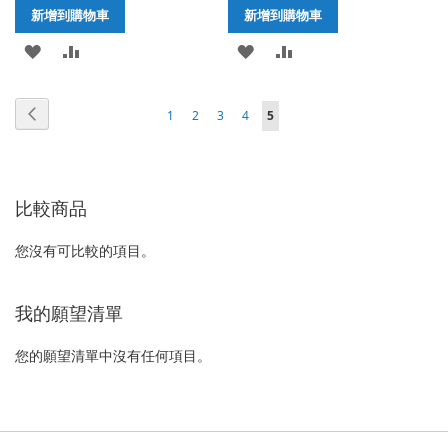
新增到購物車
新增到購物車
加
新
加
新
入
增
入
增
頁
頁
上
頁
頁
頁
頁
您
1
2
3
4
5
至
至
至
至
面
面
一
面
面
面
面
正
願
比
願
比
個
在
望
較
望
較
比較商品
閱
清
清
讀
您沒有可比較的項目。
單
單
網
頁
我的願望清單
您的願望清單中沒有任何項目。