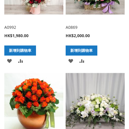
A0992
A0869
HK$1,980.00
HK$2,000.00
新增到購物車
新增到購物車
加
新
加
新
入
增
入
增
至
至
至
至
願
比
願
比
望
較
望
較
清
清
單
單