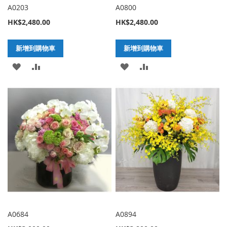
A0203
A0800
HK$2,480.00
HK$2,480.00
新增到購物車
新增到購物車
加
新
加
新
入
增
入
增
至
至
至
至
願
比
願
比
望
較
望
較
清
清
單
單
A0684
A0894