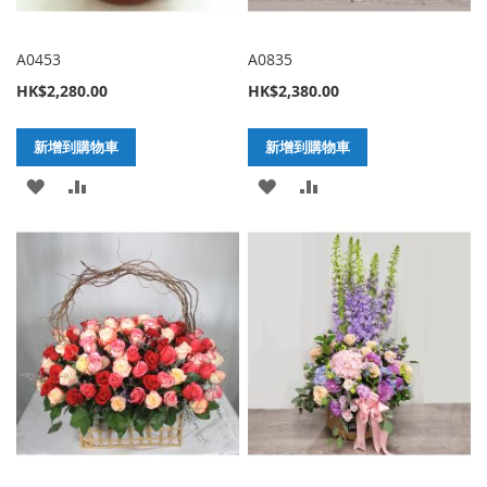
A0453
A0835
HK$2,280.00
HK$2,380.00
新增到購物車
新增到購物車
加
新
加
新
入
增
入
增
至
至
至
至
願
比
願
比
望
較
望
較
清
清
單
單