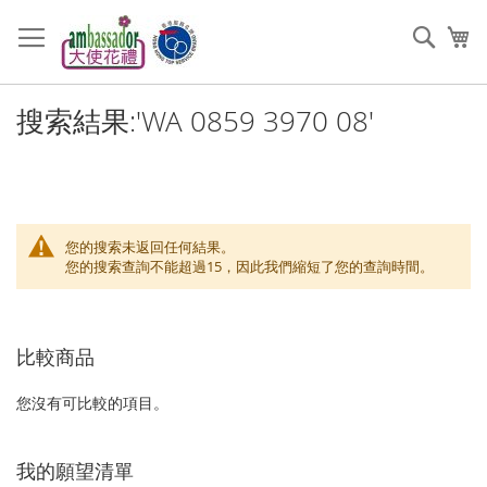
跳
過
搜
我
到
索
內
容
搜索結果:'WA 0859 3970 08'
您的搜索未返回任何結果。
您的搜索查詢不能超過15，因此我們縮短了您的查詢時間。
比較商品
您沒有可比較的項目。
我的願望清單