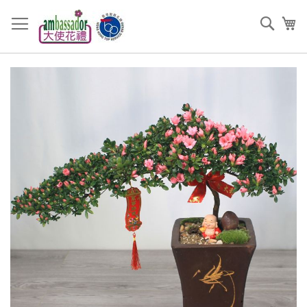
跳
過
搜
我
到
索
內
容
Skip
to
the
end
of
the
images
gallery