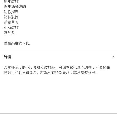
新年裝飾
賀年絲帶裝飾
迷你揮春
財神裝飾
荷蘭草苔
小石裝飾
紫砂盆
整體高度約 2呎。
詳情
溫馨提示，鮮花，食材及裝飾品，可因季節供應而調整，不會預先
通知，相片只供參考。訂單如有特別要求，請您清楚列出。