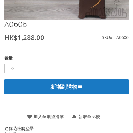
A0606
Skip
to
the
HK$1,288.00
SKU
A0606
beginning
of
the
數量
images
gallery
新增到購物車
加入至願望清單
新增至比較
迷你花杜鵑盆景