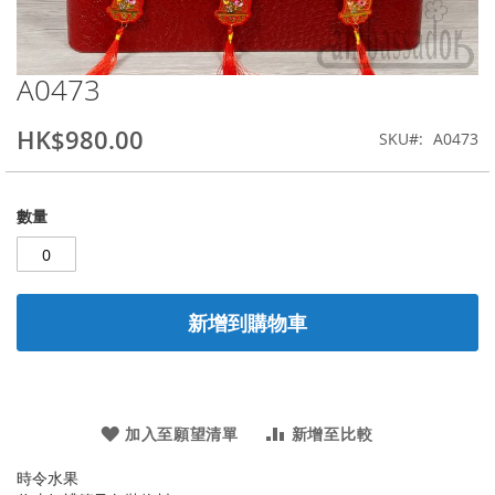
A0473
Skip
to
the
HK$980.00
SKU
A0473
beginning
of
the
數量
images
gallery
新增到購物車
加入至願望清單
新增至比較
時令水果