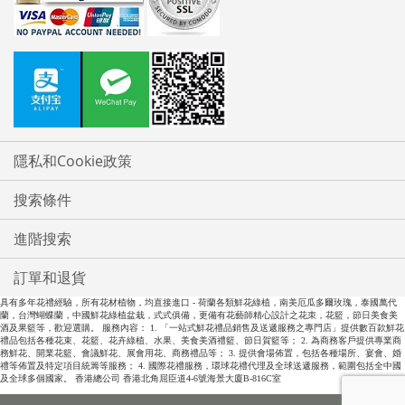
隱私和Cookie政策
搜索條件
進階搜索
訂單和退貨
具有多年花禮經驗，所有花材植物，均直接進口 - 荷蘭各類鮮花綠植，南美厄瓜多爾玫瑰，泰國萬代
蘭，台灣蝴蝶蘭，中國鮮花綠植盆栽，式式俱備，更備有花藝師精心設計之花朿，花籃，節日美食美
酒及果籃等，歡迎選購。 服務內容： 1. 「一站式鮮花禮品銷售及送遞服務之專門店」提供數百款鮮花
禮品包括各種花束、花籃、花卉綠植、水果、美食美酒禮籃、節日賀籃等； 2. 為商務客戶提供專業商
務鮮花、開業花籃、會議鮮花、展會用花、商務禮品等； 3. 提供會場佈置，包括各種場所、宴會、婚
禮等佈置及特定項目統籌等服務； 4. 國際花禮服務，環球花禮代理及全球送遞服務，範圍包括全中國
及全球多個國家。 香港總公司 香港北角屈臣道4-6號海景大廈B-816C室