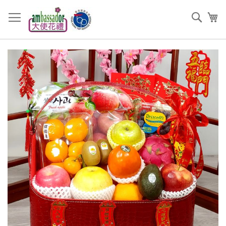
跳
過
搜
我
到
索
內
容
Skip
to
the
end
of
the
images
gallery