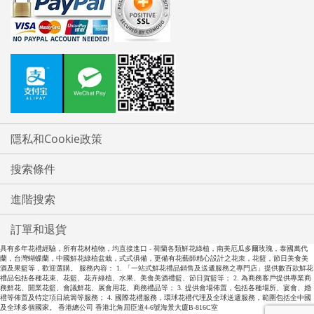
隱私和Cookie政策
搜索條件
進階搜索
訂單和退貨
具有多年花禮經驗，所有花材植物，均直接進口 - 荷蘭各類鮮花綠植，南美厄瓜多爾玫瑰，泰國萬代
蘭，台灣蝴蝶蘭，中國鮮花綠植盆栽，式式俱備，更備有花藝師精心設計之花朿，花籃，節日美食美
酒及果籃等，歡迎選購。 服務內容： 1. 「一站式鮮花禮品銷售及送遞服務之專門店」提供數百款鮮花
禮品包括各種花束、花籃、花卉綠植、水果、美食美酒禮籃、節日賀籃等； 2. 為商務客戶提供專業商
務鮮花、開業花籃、會議鮮花、展會用花、商務禮品等； 3. 提供會場佈置，包括各種場所、宴會、婚
禮等佈置及特定項目統籌等服務； 4. 國際花禮服務，環球花禮代理及全球送遞服務，範圍包括全中國
及全球多個國家。 香港總公司 香港北角屈臣道4-6號海景大廈B-816C室