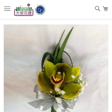
跳
過
搜
我
到
索
內
容
Skip
to
the
end
of
the
images
gallery