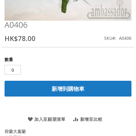
A0406
Skip
to
the
HK$78.00
SKU
A0406
beginning
of
the
數量
images
gallery
新增到購物車
加入至願望清單
新增至比較
荷蘭大蕙蘭