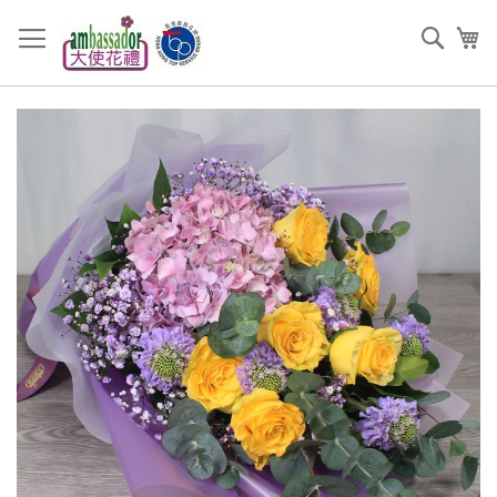
跳
過
搜
我
到
索
內
容
Skip
to
the
end
of
the
images
gallery