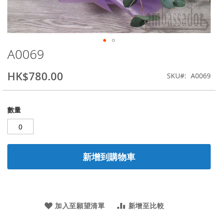
A0069
Skip
to
the
HK$780.00
SKU
A0069
beginning
of
the
數量
images
gallery
新增到購物車
加入至願望清單
新增至比較