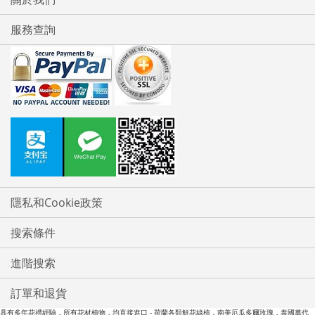
服務查詢
隱私和Cookie政策
搜索條件
進階搜索
訂單和退貨
具有多年花禮經驗，所有花材植物，均直接進口 - 荷蘭各類鮮花綠植，南美厄瓜多爾玫瑰，泰國萬代