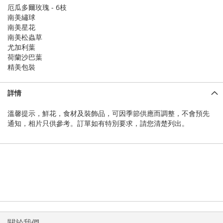
厄瓜多爾玫瑰 - 6枝
南美繡球
南美星花
南美松蟲草
尤加利葉
荷蘭沙巴葉
精美包裝
詳情
溫馨提示，鮮花，食材及裝飾品，可因季節供應而調整，不會預先
通知，相片只供參考。訂單如有特別要求，請您清楚列出。
關於我們